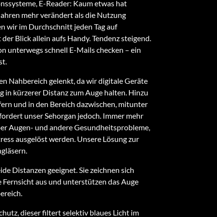
onssysteme, E-Reader: Kaum etwas hat
 Jahren mehr verändert als die Nutzung
en wir im Durchschnitt jeden Tag auf
 der Blick allein aufs Handy. Tendenz steigend.
n unterwegs schnell E-Mails checken – ein
st.
en Nahbereich gelenkt, da wir digitale Geräte
g in kürzerer Distanz zum Auge halten. Hinzu
ern und in den Bereich dazwischen, mitunter
erfordert unser Sehorgan jedoch. Immer mehr
ber Augen- und andere Gesundheitsprobleme,
tress ausgelöst werden. Unsere Lösung zur
ngläsern.
eide Distanzen geeignet. Sie zeichnen sich
e Fernsicht aus und unterstützen das Auge
ereich.
chutz, dieser filtert selektiv blaues Licht im